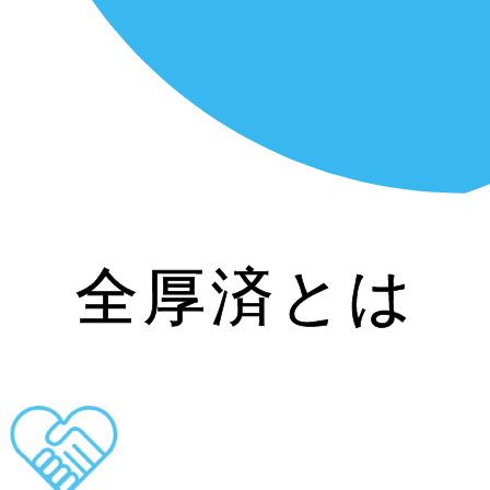
全厚済
とは