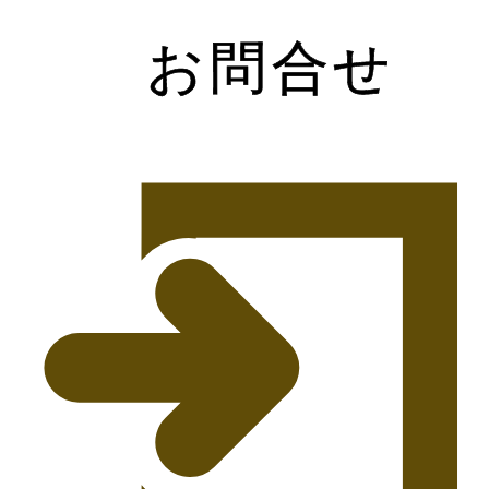
お
問
合
せ